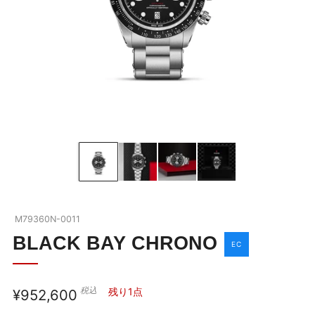
BLACK BAY
ブラックベイの全商品を見る
ABOUT TUDOR
ブラックベイを詳しく見る
OUR BOUTIQUE
チューダーウォッチの全商品を見る
NEWS
M79360N-0011
SHOP BLOG
BLACK BAY CHRONO
EC
COMPANY
税込
通
残り1点
¥952,600
お問い合わせ
常