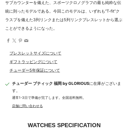
サブカウンターを備えた、スポーツクロノグラフの最も純粋な伝
統に則ったモデルである。今回このモデルは、いずれも“T-fit”ク
ラスプを備えた3列リンクまたは5列リンクブレスレットから選ぶ
ことができるようになった。
Facebook
X
Pinterest
Email
ブレスレットサイズについて
ギフトラッピングについて
チューダー5年保証について
チューダー ブティック 福岡 by GLORIOUS
に在庫がございま
す。
通常1-3日で準備が完了します。全国送料無料。
店舗に問い合わせる
WATCHES SPECIFICATION