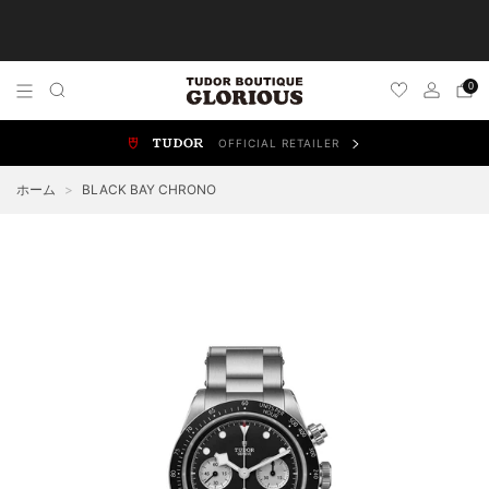
TUDOR 正規販売店 チューダー ブティック by
GLORIOUS
0
OFFICIAL RETAILER
ALL WATCHES
NEW WATCHES
ブラックベイ
スポ
ホーム
>
BLACK BAY CHRONO
BLACK BAY