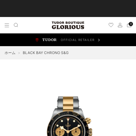
TUDOR 正規販売店 チューダー ブティック by
GLORIOUS
0
OFFICIAL RETAILER
ALL WATCHES
NEW WATCHES
ブラックベイ
スポ
ホーム
>
BLACK BAY CHRONO S&G
BLACK BAY