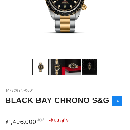
BLACK BAY
ブラックベイの全商品を見る
ABOUT TUDOR
ブラックベイを詳しく見る
OUR BOUTIQUE
チューダーウォッチの全商品を見る
NEWS
M79363N-0001
SHOP BLOG
BLACK BAY CHRONO S&G
EC
COMPANY
税込
通
残りわずか
¥1,496,000
お問い合わせ
常